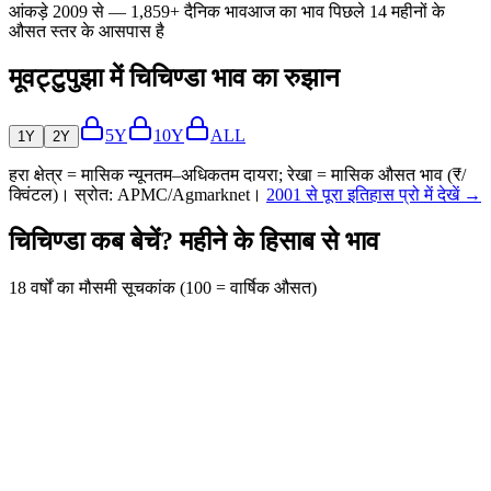
आंकड़े 2009 से — 1,859+ दैनिक भाव
आज का भाव पिछले 14 महीनों के
औसत स्तर के आसपास है
मूवट्टुपुझा में चिचिण्डा भाव का रुझान
5Y
10Y
ALL
1Y
2Y
हरा क्षेत्र = मासिक न्यूनतम–अधिकतम दायरा; रेखा = मासिक औसत भाव (₹/
क्विंटल)। स्रोत: APMC/Agmarknet।
2001 से पूरा इतिहास प्रो में देखें →
चिचिण्डा कब बेचें? महीने के हिसाब से भाव
18 वर्षों का मौसमी सूचकांक (100 = वार्षिक औसत)