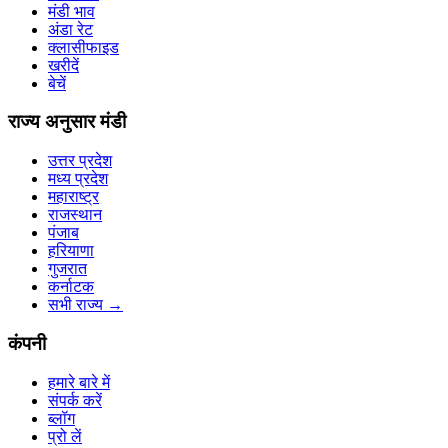
मंडी भाव
अंडा रेट
क्लासीफाइड
खरीदें
बेचें
राज्य अनुसार मंडी
उत्तर प्रदेश
मध्य प्रदेश
महाराष्ट्र
राजस्थान
पंजाब
हरियाणा
गुजरात
कर्नाटक
सभी राज्य
→
कंपनी
हमारे बारे में
संपर्क करें
ब्लॉग
प्रो लें