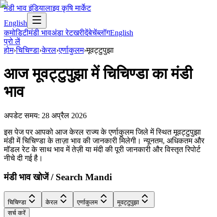
मंडी भाव इंडिया
लाइव कृषि मार्केट
English
कमोडिटी
मंडी भाव
अंडा रेट
खरीदें
बेचें
ब्लॉग
English
प्रो लें
होम
›
चिचिण्डा
›
केरल
›
एर्णाकुलम
›
मूवट्टुपुझा
आज
मूवट्टुपुझा
में
चिचिण्डा
का मंडी
भाव
अपडेट समय:
28 अप्रैल 2026
इस पेज पर आपको आज केरल राज्य के एर्णाकुलम जिले में स्थित मूवट्टुपुझा
मंडी में चिचिण्डा के ताज़ा भाव की जानकारी मिलेगी। न्यूनतम, अधिकतम और
मॉडल रेट के साथ भाव में तेज़ी या मंदी की पूरी जानकारी और विस्तृत रिपोर्ट
नीचे दी गई है।
मंडी भाव खोजें / Search Mandi
चिचिण्डा
केरल
एर्णाकुलम
मूवट्टुपुझा
सर्च करें