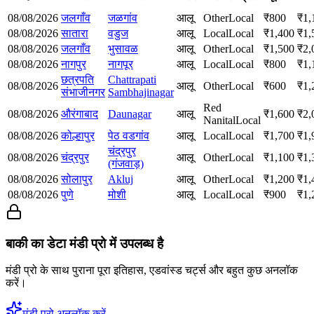
08/08/2026
जलगाँव
जळगांव
आलू
Other
Local
₹
800
₹
1,
08/08/2026
सातारा
वडुज
आलू
Local
Local
₹
1,400
₹
1,
08/08/2026
जलगाँव
भुसावळ
आलू
Other
Local
₹
1,500
₹
2,
08/08/2026
नागपुर
नागपूर
आलू
Local
Local
₹
800
₹
1,
छत्रपति
Chattrapati
08/08/2026
आलू
Other
Local
₹
600
₹
1,
संभाजीनगर
Sambhajinagar
Red
08/08/2026
औरंगाबाद
Daunagar
आलू
₹
1,600
₹
2,
Nanital
Local
08/08/2026
कोल्हापुर
पेठ वडगांव
आलू
Local
Local
₹
1,700
₹
1,
चंद्रपुर
08/08/2026
चंद्रपुर
आलू
Other
Local
₹
1,100
₹
1,
(गंजवाड़)
08/08/2026
सोलापुर
Akluj
आलू
Other
Local
₹
1,200
₹
1,
08/08/2026
पुणे
मोशी
आलू
Local
Local
₹
900
₹
1,
बाकी का डेटा मंडी प्रो में उपलब्ध है
मंडी प्रो के साथ पुराना पूरा इतिहास, एडवांस्ड चर्ट्स और बहुत कुछ अनलॉक
करें।
मंडी प्रो अनलॉक करें