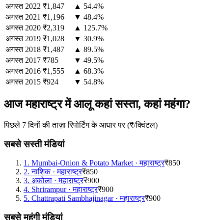
अगस्त
2022
₹1,847
▲ 54.4%
अगस्त
2021
₹1,196
▼ 48.4%
अगस्त
2020
₹2,319
▲ 125.7%
अगस्त
2019
₹1,028
▼ 30.9%
अगस्त
2018
₹1,487
▲ 89.5%
अगस्त
2017
₹785
▼ 49.5%
अगस्त
2016
₹1,555
▲ 68.3%
अगस्त
2015
₹924
▼ 54.8%
आज महाराष्ट्र में आलू कहां सस्ता, कहां महंगा?
पिछले 7 दिनों की ताज़ा रिपोर्टिंग के आधार पर (₹/क्विंटल)
सबसे सस्ती मंडियां
1
.
Mumbai-Onion & Potato Market
·
महाराष्ट्र
₹850
2
.
नाशिक
·
महाराष्ट्र
₹850
3
.
अकोला
·
महाराष्ट्र
₹900
4
.
Shrirampur
·
महाराष्ट्र
₹900
5
.
Chattrapati Sambhajinagar
·
महाराष्ट्र
₹900
सबसे महंगी मंडियां