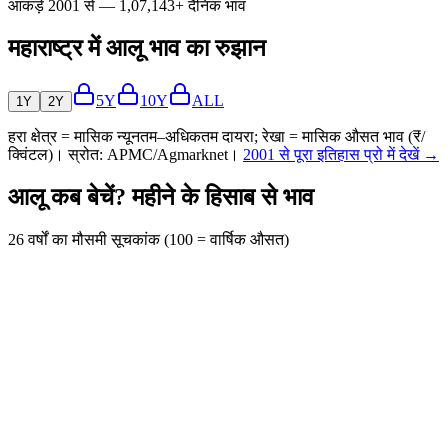
आंकड़े 2001 से — 1,07,143+ दैनिक भाव
महाराष्ट्र में आलू भाव का रुझान
5Y
10Y
ALL
1Y
2Y
हरा क्षेत्र = मासिक न्यूनतम–अधिकतम दायरा; रेखा = मासिक औसत भाव (₹/
क्विंटल)। स्रोत: APMC/Agmarknet।
2001 से पूरा इतिहास प्रो में देखें →
आलू कब बेचें? महीने के हिसाब से भाव
26 वर्षों का मौसमी सूचकांक (100 = वार्षिक औसत)