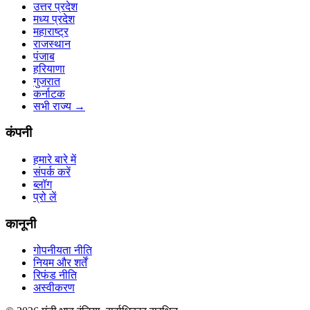
उत्तर प्रदेश
मध्य प्रदेश
महाराष्ट्र
राजस्थान
पंजाब
हरियाणा
गुजरात
कर्नाटक
सभी राज्य
→
कंपनी
हमारे बारे में
संपर्क करें
ब्लॉग
प्रो लें
कानूनी
गोपनीयता नीति
नियम और शर्तें
रिफंड नीति
अस्वीकरण