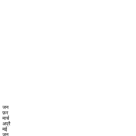
जन
फ़र
मार्च
अप्रै
मई
जून