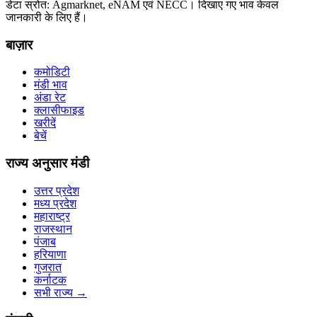
डेटा स्रोत: Agmarknet, eNAM एवं NECC। दिखाए गए भाव केवल
जानकारी के लिए हैं।
बाज़ार
कमोडिटी
मंडी भाव
अंडा रेट
क्लासीफाइड
खरीदें
बेचें
राज्य अनुसार मंडी
उत्तर प्रदेश
मध्य प्रदेश
महाराष्ट्र
राजस्थान
पंजाब
हरियाणा
गुजरात
कर्नाटक
सभी राज्य
→