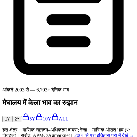
आंकड़े 2003 से — 6,703+ दैनिक भाव
मेघालय में केला भाव का रुझान
5Y
10Y
ALL
1Y
2Y
हरा क्षेत्र = मासिक न्यूनतम–अधिकतम दायरा; रेखा = मासिक औसत भाव (₹/
क्विंटल)। स्रोत: APMC/Agmarknet।
2001 से पूरा इतिहास प्रो में देखें →