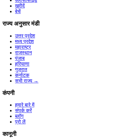
क्लासीफाइड
खरीदें
बेचें
राज्य अनुसार मंडी
उत्तर प्रदेश
मध्य प्रदेश
महाराष्ट्र
राजस्थान
पंजाब
हरियाणा
गुजरात
कर्नाटक
सभी राज्य
→
कंपनी
हमारे बारे में
संपर्क करें
ब्लॉग
प्रो लें
कानूनी