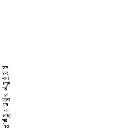
जन
फ़र
मार्च
अप्रै
मई
जून
जुला
अग
सितं
अक्टू
नवं
दिसं