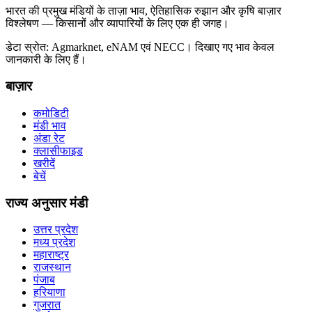
भारत की प्रमुख मंडियों के ताज़ा भाव, ऐतिहासिक रुझान और कृषि बाज़ार
विश्लेषण — किसानों और व्यापारियों के लिए एक ही जगह।
डेटा स्रोत: Agmarknet, eNAM एवं NECC। दिखाए गए भाव केवल
जानकारी के लिए हैं।
बाज़ार
कमोडिटी
मंडी भाव
अंडा रेट
क्लासीफाइड
खरीदें
बेचें
राज्य अनुसार मंडी
उत्तर प्रदेश
मध्य प्रदेश
महाराष्ट्र
राजस्थान
पंजाब
हरियाणा
गुजरात