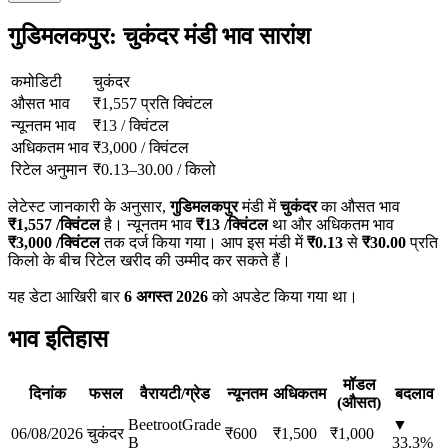
गुडिमलकपुर: चुकंदर मंडी भाव सारांश
कमोडिटी
चुकंदर
औसत भाव
₹
1,557
प्रति क्विंटल
न्यूनतम भाव
₹
13
/
क्विंटल
अधिकतम भाव
₹
3,000
/
क्विंटल
रिटेल अनुमान
₹
0.13
–
30.00
/
किलो
लेटेस्ट जानकारी के अनुसार,
गुडिमलकपुर
मंडी में
चुकंदर
का औसत भाव
₹
1,557
/क्विंटल
है। न्यूनतम भाव
₹
13
/क्विंटल
था और अधिकतम भाव
₹
3,000
/क्विंटल
तक दर्ज किया गया। आप इस मंडी में
₹
0.13
से
₹
30.00
प्रति
किलो के बीच रिटेल खरीद की उम्मीद कर सकते हैं।
यह डेटा आखिरी बार
6 अगस्त 2026
को अपडेट किया गया था।
भाव इतिहास
मॉडल
दिनांक
फसल
वैरायटी/ग्रेड
न्यूनतम
अधिकतम
बदलाव
(औसत)
Beetroot
Grade
▼
06/08/2026
चुकंदर
₹
600
₹
1,500
₹
1,000
B
33.3
%