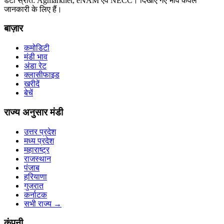
डेटा स्रोत: Agmarknet, eNAM एवं NECC। दिखाए गए भाव केवल
जानकारी के लिए हैं।
बाज़ार
कमोडिटी
मंडी भाव
अंडा रेट
क्लासीफाइड
खरीदें
बेचें
राज्य अनुसार मंडी
उत्तर प्रदेश
मध्य प्रदेश
महाराष्ट्र
राजस्थान
पंजाब
हरियाणा
गुजरात
कर्नाटक
सभी राज्य
→
कंपनी