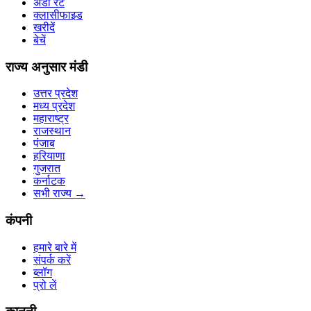
अंडा रेट
क्लासीफाइड
खरीदें
बेचें
राज्य अनुसार मंडी
उत्तर प्रदेश
मध्य प्रदेश
महाराष्ट्र
राजस्थान
पंजाब
हरियाणा
गुजरात
कर्नाटक
सभी राज्य
→
कंपनी
हमारे बारे में
संपर्क करें
ब्लॉग
प्रो लें