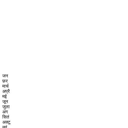
जन
फ़र
मार्च
अप्रै
मई
जून
जुला
अग
सितं
अक्टू
नवं