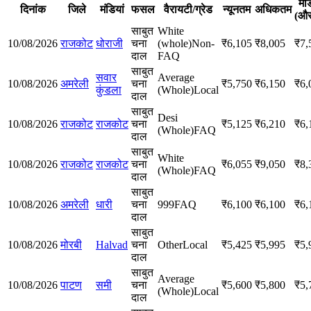
मॉ
दिनांक
जिले
मंडियां
फसल
वैरायटी/ग्रेड
न्यूनतम
अधिकतम
(औ
साबुत
White
10/08/2026
राजकोट
धोराजी
चना
(whole)
Non-
₹
6,105
₹
8,005
₹
7,
दाल
FAQ
साबुत
सवार
Average
10/08/2026
अमरेली
चना
₹
5,750
₹
6,150
₹
6,
कुंडला
(Whole)
Local
दाल
साबुत
Desi
10/08/2026
राजकोट
राजकोट
चना
₹
5,125
₹
6,210
₹
6,
(Whole)
FAQ
दाल
साबुत
White
10/08/2026
राजकोट
राजकोट
चना
₹
6,055
₹
9,050
₹
8,
(Whole)
FAQ
दाल
साबुत
10/08/2026
अमरेली
धारी
चना
999
FAQ
₹
6,100
₹
6,100
₹
6,
दाल
साबुत
10/08/2026
मोरबी
Halvad
चना
Other
Local
₹
5,425
₹
5,995
₹
5,
दाल
साबुत
Average
10/08/2026
पाटण
समी
चना
₹
5,600
₹
5,800
₹
5,
(Whole)
Local
दाल