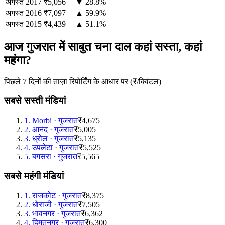
अगस्त
2017
₹5,056
▼ 28.8%
अगस्त
2016
₹7,097
▲ 59.9%
अगस्त
2015
₹4,439
▲ 51.1%
आज गुजरात में साबुत चना दाल कहां सस्ता, कहां
महंगा?
पिछले 7 दिनों की ताज़ा रिपोर्टिंग के आधार पर (₹/क्विंटल)
सबसे सस्ती मंडियां
1
.
Morbi
·
गुजरात
₹4,675
2
.
आनंद
·
गुजरात
₹5,005
3
.
ध्रोल
·
गुजरात
₹5,135
4
.
उपलेटा
·
गुजरात
₹5,525
5
.
बगसरा
·
गुजरात
₹5,565
सबसे महंगी मंडियां
1
.
राजकोट
·
गुजरात
₹8,375
2
.
धोराजी
·
गुजरात
₹7,505
3
.
भावनगर
·
गुजरात
₹6,362
4
.
हिमतनगर
·
गुजरात
₹6,300