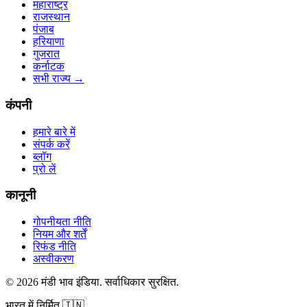
महाराष्ट्र
राजस्थान
पंजाब
हरियाणा
गुजरात
कर्नाटक
सभी राज्य
→
कंपनी
हमारे बारे में
संपर्क करें
ब्लॉग
प्रो लें
कानूनी
गोपनीयता नीति
नियम और शर्तें
रिफंड नीति
अस्वीकरण
©
2026
मंडी भाव इंडिया
.
सर्वाधिकार सुरक्षित
.
भारत में निर्मित
🇮🇳