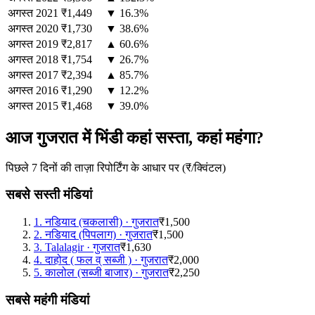
अगस्त
2021
₹1,449
▼ 16.3%
अगस्त
2020
₹1,730
▼ 38.6%
अगस्त
2019
₹2,817
▲ 60.6%
अगस्त
2018
₹1,754
▼ 26.7%
अगस्त
2017
₹2,394
▲ 85.7%
अगस्त
2016
₹1,290
▼ 12.2%
अगस्त
2015
₹1,468
▼ 39.0%
आज गुजरात में भिंडी कहां सस्ता, कहां महंगा?
पिछले 7 दिनों की ताज़ा रिपोर्टिंग के आधार पर (₹/क्विंटल)
सबसे सस्ती मंडियां
1
.
नडियाद (चकलासी)
·
गुजरात
₹1,500
2
.
नडियाद (पिपलाग)
·
गुजरात
₹1,500
3
.
Talalagir
·
गुजरात
₹1,630
4
.
दाहोद ( फल व् सब्जी )
·
गुजरात
₹2,000
5
.
कालोल (सब्जी बाजार)
·
गुजरात
₹2,250
सबसे महंगी मंडियां