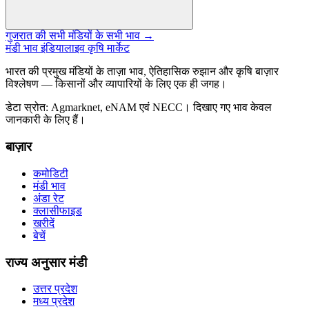
गुजरात की सभी मंडियों के सभी भाव →
मंडी भाव इंडिया
लाइव कृषि मार्केट
भारत की प्रमुख मंडियों के ताज़ा भाव, ऐतिहासिक रुझान और कृषि बाज़ार
विश्लेषण — किसानों और व्यापारियों के लिए एक ही जगह।
डेटा स्रोत: Agmarknet, eNAM एवं NECC। दिखाए गए भाव केवल
जानकारी के लिए हैं।
बाज़ार
कमोडिटी
मंडी भाव
अंडा रेट
क्लासीफाइड
खरीदें
बेचें
राज्य अनुसार मंडी
उत्तर प्रदेश
मध्य प्रदेश