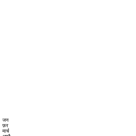
जन
फ़र
मार्च