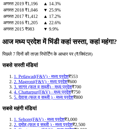
अगस्त
2019
₹1,196
▲ 14.3%
अगस्त
2018
₹1,046
▼ 25.9%
अगस्त
2017
₹1,412
▲ 17.2%
अगस्त
2016
₹1,205
▲ 22.6%
अगस्त
2015
₹983
▼ 9.9%
आज मध्य प्रदेश में भिंडी कहां सस्ता, कहां महंगा?
पिछले 7 दिनों की ताज़ा रिपोर्टिंग के आधार पर (₹/क्विंटल)
सबसे सस्ती मंडियां
1
.
Petlawad(F&V)
·
मध्य प्रदेश
₹553
2
.
Magroni(F&V)
·
मध्य प्रदेश
₹600
3
.
सागर (फल व् सब्जी)
·
मध्य प्रदेश
₹700
4
.
Chattarpur(F&V)
·
मध्य प्रदेश
₹750
5
.
देवास (फल व् सब्जी )
·
मध्य प्रदेश
₹800
सबसे महंगी मंडियां
1
.
Sehore(F&V)
·
मध्य प्रदेश
₹3,000
2
.
दमोह (फल व् सब्जी )
·
मध्य प्रदेश
₹2,500