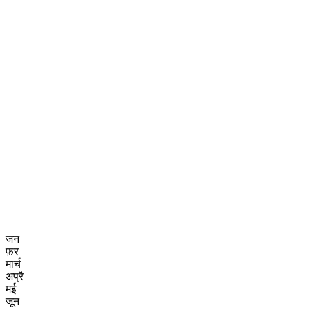
जन
फ़र
मार्च
अप्रै
मई
जून