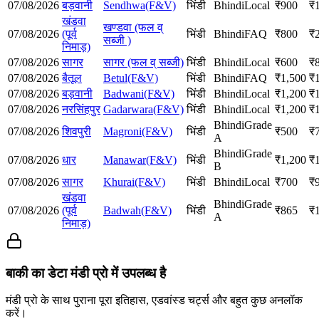
07/08/2026
बड़वानी
Sendhwa(F&V)
भिंडी
Bhindi
Local
₹
900
₹
खंडवा
खण्डवा (फल व्
07/08/2026
(पूर्व
भिंडी
Bhindi
FAQ
₹
800
₹
सब्जी )
निमाड़)
07/08/2026
सागर
सागर (फल व् सब्जी)
भिंडी
Bhindi
Local
₹
600
₹
07/08/2026
बैतूल
Betul(F&V)
भिंडी
Bhindi
FAQ
₹
1,500
₹
07/08/2026
बड़वानी
Badwani(F&V)
भिंडी
Bhindi
Local
₹
1,200
₹
07/08/2026
नरसिंहपुर
Gadarwara(F&V)
भिंडी
Bhindi
Local
₹
1,200
₹
Bhindi
Grade
07/08/2026
शिवपुरी
Magroni(F&V)
भिंडी
₹
500
₹
A
Bhindi
Grade
07/08/2026
धार
Manawar(F&V)
भिंडी
₹
1,200
₹
B
07/08/2026
सागर
Khurai(F&V)
भिंडी
Bhindi
Local
₹
700
₹
खंडवा
Bhindi
Grade
07/08/2026
(पूर्व
Badwah(F&V)
भिंडी
₹
865
₹
A
निमाड़)
बाकी का डेटा मंडी प्रो में उपलब्ध है
मंडी प्रो के साथ पुराना पूरा इतिहास, एडवांस्ड चर्ट्स और बहुत कुछ अनलॉक
करें।