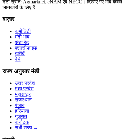
डेटा स्रोत: Agmarknet, eNAM एवं NECC। दिखाए गए भाव केवल
जानकारी के लिए हैं।
बाज़ार
कमोडिटी
मंडी भाव
अंडा रेट
क्लासीफाइड
खरीदें
बेचें
राज्य अनुसार मंडी
उत्तर प्रदेश
मध्य प्रदेश
महाराष्ट्र
राजस्थान
पंजाब
हरियाणा
गुजरात
कर्नाटक
सभी राज्य
→