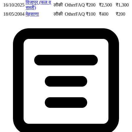
विजापुर (फल व्
16/10/2025
लौकी
Other
FAQ
₹
200
₹
2,500
₹
1,300
सब्जी)
18/05/2004
मेहसाणा
लौकी
Other
FAQ
₹
100
₹
400
₹
200