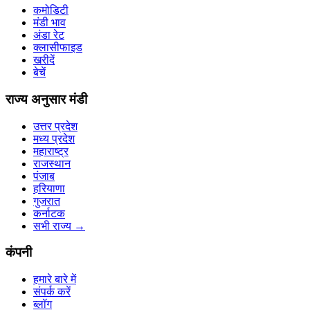
कमोडिटी
मंडी भाव
अंडा रेट
क्लासीफाइड
खरीदें
बेचें
राज्य अनुसार मंडी
उत्तर प्रदेश
मध्य प्रदेश
महाराष्ट्र
राजस्थान
पंजाब
हरियाणा
गुजरात
कर्नाटक
सभी राज्य
→
कंपनी
हमारे बारे में
संपर्क करें
ब्लॉग