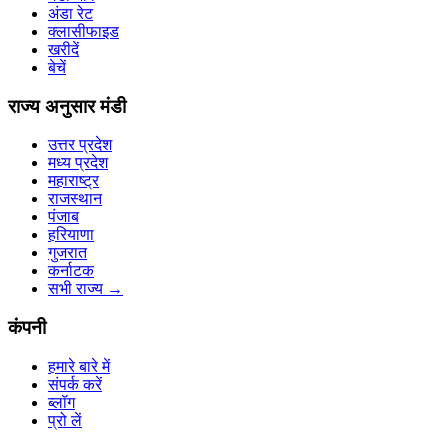
अंडा रेट
क्लासीफाइड
खरीदें
बेचें
राज्य अनुसार मंडी
उत्तर प्रदेश
मध्य प्रदेश
महाराष्ट्र
राजस्थान
पंजाब
हरियाणा
गुजरात
कर्नाटक
सभी राज्य
→
कंपनी
हमारे बारे में
संपर्क करें
ब्लॉग
प्रो लें