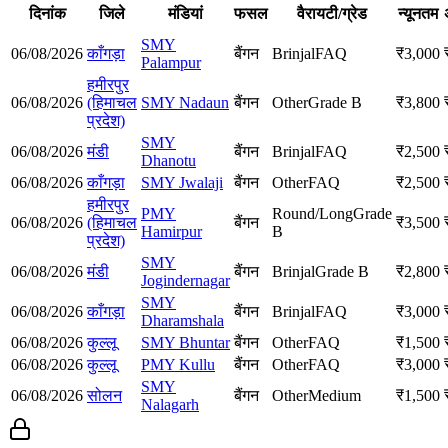
दिनांक
जिले
मंडियां
फसल
वैरायटी/ग्रेड
न्यूनतम
SMY
06/08/2026
काँगड़ा
बैंगन
Brinjal
FAQ
₹
3,000
Palampur
हमीरपुर
06/08/2026
(हिमाचल
SMY Nadaun
बैंगन
Other
Grade B
₹
3,800
प्रदेश)
SMY
06/08/2026
मंडी
बैंगन
Brinjal
FAQ
₹
2,500
Dhanotu
06/08/2026
काँगड़ा
SMY Jwalaji
बैंगन
Other
FAQ
₹
2,500
हमीरपुर
PMY
Round/Long
Grade
06/08/2026
(हिमाचल
बैंगन
₹
3,500
Hamirpur
B
प्रदेश)
SMY
06/08/2026
मंडी
बैंगन
Brinjal
Grade B
₹
2,800
Jogindernagar
SMY
06/08/2026
काँगड़ा
बैंगन
Brinjal
FAQ
₹
3,000
Dharamshala
06/08/2026
कुल्लू
SMY Bhuntar
बैंगन
Other
FAQ
₹
1,500
06/08/2026
कुल्लू
PMY Kullu
बैंगन
Other
FAQ
₹
3,000
SMY
06/08/2026
सोलन
बैंगन
Other
Medium
₹
1,500
Nalagarh