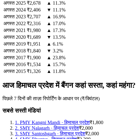
अगस्त
2025
₹2,678
▲ 11.3%
अगस्त
2024
₹2,406
▼ 11.1%
अगस्त
2023
₹2,707
▲ 16.9%
अगस्त
2022
₹2,316
▲ 17.0%
अगस्त
2021
₹1,980
▲ 17.3%
अगस्त
2020
₹1,689
▼ 13.5%
अगस्त
2019
₹1,951
▲ 6.1%
अगस्त
2018
₹1,840
▼ 3.2%
अगस्त
2017
₹1,900
▲ 23.8%
अगस्त
2016
₹1,534
▲ 15.7%
अगस्त
2015
₹1,326
▲ 11.8%
आज हिमाचल प्रदेश में बैंगन कहां सस्ता, कहां महंगा?
पिछले 7 दिनों की ताज़ा रिपोर्टिंग के आधार पर (₹/क्विंटल)
सबसे सस्ती मंडियां
1
.
PMY Kangni Mandi
·
हिमाचल प्रदेश
₹1,800
2
.
SMY Nalagarh
·
हिमाचल प्रदेश
₹2,000
3
.
SMY Santoshgarh
·
हिमाचल प्रदेश
₹2,000