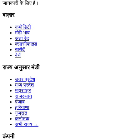
जानकारी के लिए हैं।
बाज़ार
कमोडिटी
मंडी भाव
अंडा रेट
क्लासीफाइड
खरीदें
बेचें
राज्य अनुसार मंडी
उत्तर प्रदेश
मध्य प्रदेश
महाराष्ट्र
राजस्थान
पंजाब
हरियाणा
गुजरात
कर्नाटक
सभी राज्य
→
कंपनी