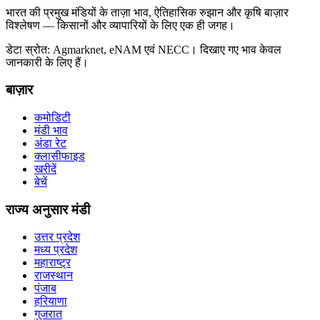
भारत की प्रमुख मंडियों के ताज़ा भाव, ऐतिहासिक रुझान और कृषि बाज़ार
विश्लेषण — किसानों और व्यापारियों के लिए एक ही जगह।
डेटा स्रोत: Agmarknet, eNAM एवं NECC। दिखाए गए भाव केवल
जानकारी के लिए हैं।
बाज़ार
कमोडिटी
मंडी भाव
अंडा रेट
क्लासीफाइड
खरीदें
बेचें
राज्य अनुसार मंडी
उत्तर प्रदेश
मध्य प्रदेश
महाराष्ट्र
राजस्थान
पंजाब
हरियाणा
गुजरात