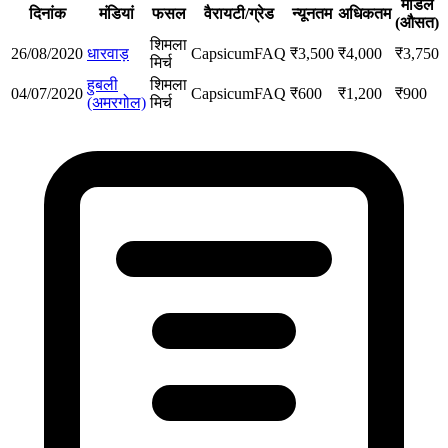
मॉडल
दिनांक
मंडियां
फसल
वैरायटी/ग्रेड
न्यूनतम
अधिकतम
(औसत)
शिमला
26/08/2020
धारवाड़
Capsicum
FAQ
₹
3,500
₹
4,000
₹
3,750
मिर्च
हुबली
शिमला
04/07/2020
Capsicum
FAQ
₹
600
₹
1,200
₹
900
(अमरगोल)
मिर्च