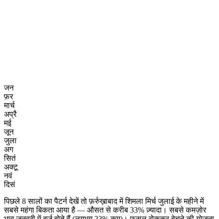
जन
फ़र
मार्च
अप्रै
मई
जून
जुला
अग
सितं
अक्टू
नवं
दिसं
पिछले 8 सालों का पैटर्न देखें तो फ़र्रुख़ाबाद में शिमला मिर्च जुलाई के महीने में
सबसे महंगा बिकता आया है — औसत से करीब 33% ज़्यादा। सबसे कमज़ोर
भाव जनवरी में दर्ज होते हैं (लगभग 23% कम)। फसल रोककर बेचने की योजना