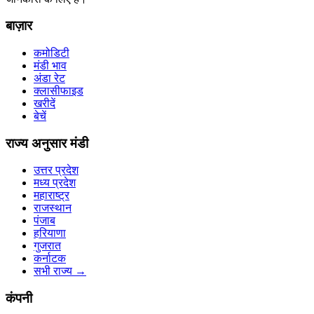
बाज़ार
कमोडिटी
मंडी भाव
अंडा रेट
क्लासीफाइड
खरीदें
बेचें
राज्य अनुसार मंडी
उत्तर प्रदेश
मध्य प्रदेश
महाराष्ट्र
राजस्थान
पंजाब
हरियाणा
गुजरात
कर्नाटक
सभी राज्य
→
कंपनी