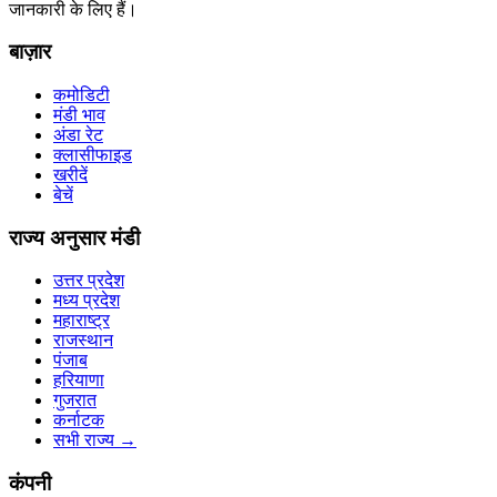
जानकारी के लिए हैं।
बाज़ार
कमोडिटी
मंडी भाव
अंडा रेट
क्लासीफाइड
खरीदें
बेचें
राज्य अनुसार मंडी
उत्तर प्रदेश
मध्य प्रदेश
महाराष्ट्र
राजस्थान
पंजाब
हरियाणा
गुजरात
कर्नाटक
सभी राज्य
→
कंपनी