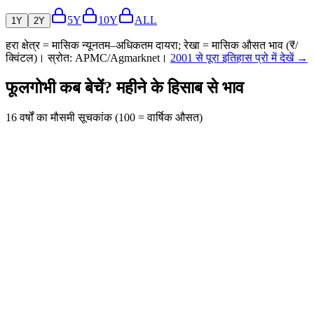
5Y
10Y
ALL
1Y
2Y
हरा क्षेत्र = मासिक न्यूनतम–अधिकतम दायरा; रेखा = मासिक औसत भाव (₹/
क्विंटल)। स्रोत: APMC/Agmarknet।
2001 से पूरा इतिहास प्रो में देखें →
फूलगोभी कब बेचें? महीने के हिसाब से भाव
16 वर्षों का मौसमी सूचकांक (100 = वार्षिक औसत)