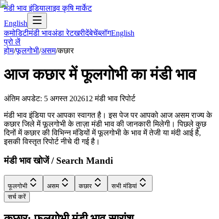
मंडी भाव इंडिया
लाइव कृषि मार्केट
English
कमोडिटी
मंडी भाव
अंडा रेट
खरीदें
बेचें
ब्लॉग
English
प्रो लें
होम
/
फूलगोभी
/
असम
/
कछार
आज
कछार
में
फूलगोभी
का मंडी भाव
अंतिम अपडेट
:
5 अगस्त 2026
12
मंडी भाव रिपोर्ट
मंडी भाव इंडिया पर आपका स्वागत है। इस पेज पर आपको आज असम राज्य के
कछार जिले में फूलगोभी के ताज़ा मंडी भाव की जानकारी मिलेगी। पिछले कुछ
दिनों में कछार की विभिन्न मंडियों में फूलगोभी के भाव में तेजी या मंदी आई है,
इसकी विस्तृत रिपोर्ट नीचे दी गई है।
मंडी भाव खोजें / Search Mandi
फूलगोभी
असम
कछार
सभी मंडियां
सर्च करें
कछार: फूलगोभी मंडी भाव सारांश