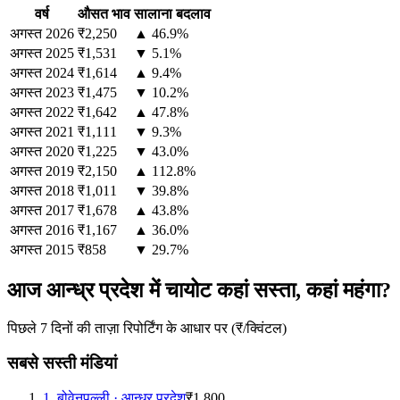
वर्ष
औसत भाव
सालाना बदलाव
अगस्त
2026
₹2,250
▲ 46.9%
अगस्त
2025
₹1,531
▼ 5.1%
अगस्त
2024
₹1,614
▲ 9.4%
अगस्त
2023
₹1,475
▼ 10.2%
अगस्त
2022
₹1,642
▲ 47.8%
अगस्त
2021
₹1,111
▼ 9.3%
अगस्त
2020
₹1,225
▼ 43.0%
अगस्त
2019
₹2,150
▲ 112.8%
अगस्त
2018
₹1,011
▼ 39.8%
अगस्त
2017
₹1,678
▲ 43.8%
अगस्त
2016
₹1,167
▲ 36.0%
अगस्त
2015
₹858
▼ 29.7%
आज आन्ध्र प्रदेश में चायोट कहां सस्ता, कहां महंगा?
पिछले 7 दिनों की ताज़ा रिपोर्टिंग के आधार पर (₹/क्विंटल)
सबसे सस्ती मंडियां
1
.
बोवेनपल्ली
·
आन्ध्र प्रदेश
₹1,800