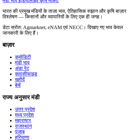
मंडी भाव इंडिया
लाइव कृषि मार्केट
भारत की प्रमुख मंडियों के ताज़ा भाव, ऐतिहासिक रुझान और कृषि बाज़ार
विश्लेषण — किसानों और व्यापारियों के लिए एक ही जगह।
डेटा स्रोत: Agmarknet, eNAM एवं NECC। दिखाए गए भाव केवल
जानकारी के लिए हैं।
बाज़ार
कमोडिटी
मंडी भाव
अंडा रेट
क्लासीफाइड
खरीदें
बेचें
राज्य अनुसार मंडी
उत्तर प्रदेश
मध्य प्रदेश
महाराष्ट्र
राजस्थान
पंजाब
हरियाणा