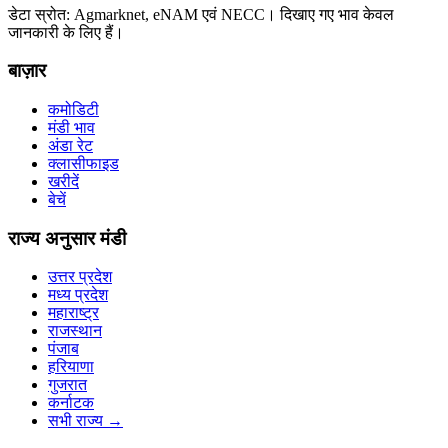
डेटा स्रोत: Agmarknet, eNAM एवं NECC। दिखाए गए भाव केवल
जानकारी के लिए हैं।
बाज़ार
कमोडिटी
मंडी भाव
अंडा रेट
क्लासीफाइड
खरीदें
बेचें
राज्य अनुसार मंडी
उत्तर प्रदेश
मध्य प्रदेश
महाराष्ट्र
राजस्थान
पंजाब
हरियाणा
गुजरात
कर्नाटक
सभी राज्य
→