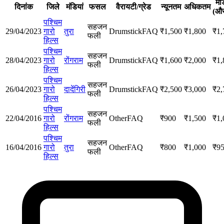
मॉ
दिनांक
जिले
मंडियां
फसल
वैरायटी/ग्रेड
न्यूनतम
अधिकतम
(औ
पश्चिम
सहजन
29/04/2023
गारो
तुरा
Drumstick
FAQ
₹
1,500
₹
1,800
₹
1,
फली
हिल्स
पश्चिम
सहजन
28/04/2023
गारो
रोंगराम
Drumstick
FAQ
₹
1,600
₹
2,000
₹
1,
फली
हिल्स
पश्चिम
सहजन
26/04/2023
गारो
दादेंगिरी
Drumstick
FAQ
₹
2,500
₹
3,000
₹
2,
फली
हिल्स
पश्चिम
सहजन
22/04/2016
गारो
रोंगराम
Other
FAQ
₹
900
₹
1,500
₹
1,
फली
हिल्स
पश्चिम
सहजन
16/04/2016
गारो
तुरा
Other
FAQ
₹
800
₹
1,000
₹
9
फली
हिल्स