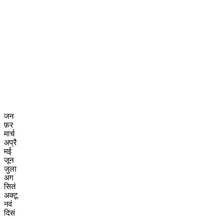
जन
फ़र
मार्च
अप्रै
मई
जून
जुला
अग
सितं
अक्टू
नवं
दिसं