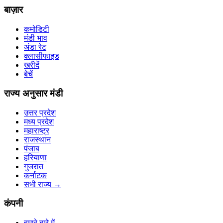
बाज़ार
कमोडिटी
मंडी भाव
अंडा रेट
क्लासीफाइड
खरीदें
बेचें
राज्य अनुसार मंडी
उत्तर प्रदेश
मध्य प्रदेश
महाराष्ट्र
राजस्थान
पंजाब
हरियाणा
गुजरात
कर्नाटक
सभी राज्य
→
कंपनी
हमारे बारे में