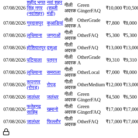
शहीद भगत
नवां शहर
गीली
Green
07/08/2026
सिंह नगर
(सब्जी
₹
10,000
₹
10,50
अदरक
Ginger
FAQ
(नवांशहर)
मंडी)
गीली
Other
Grade
07/08/2026
गुरदासपुर
कुआडियां
₹
7,800
₹
8,000
अदरक
A
गीली
07/08/2026
लुधियाना
जग्राओं
Other
FAQ
₹
5,300
₹
5,300
अदरक
गीली
07/08/2026
होशियारपुर
दसुआ
Other
FAQ
₹
13,000
₹
13,00
अदरक
गीली
Other
Grade
07/08/2026
पटियाला
पत्रन
₹
9,310
₹
9,310
अदरक
A
गीली
07/08/2026
लुधियाना
समराला
Other
Local
₹
7,000
₹
8,000
अदरक
रूपनगर
गीली
07/08/2026
रोपड़
Other
Medium
₹
12,000
₹
13,00
(रोपड़)
अदरक
गीली
Green
07/08/2026
जालंधर
जलंधर
₹
4,500
₹
6,500
अदरक
Ginger
FAQ
फतेहगढ़
गीली
Green
07/08/2026
खमानो
₹
17,000
₹
17,00
साहिब
अदरक
Ginger
FAQ
गीली
07/08/2026
जालंधर
फिल्लौर
Other
FAQ
₹
17,000
₹
17,00
अदरक