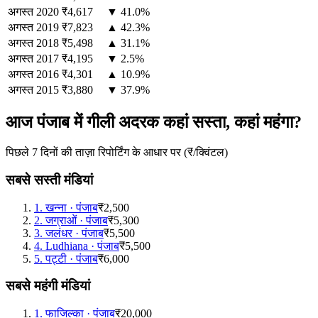
अगस्त
2020
₹4,617
▼ 41.0%
अगस्त
2019
₹7,823
▲ 42.3%
अगस्त
2018
₹5,498
▲ 31.1%
अगस्त
2017
₹4,195
▼ 2.5%
अगस्त
2016
₹4,301
▲ 10.9%
अगस्त
2015
₹3,880
▼ 37.9%
आज पंजाब में गीली अदरक कहां सस्ता, कहां महंगा?
पिछले 7 दिनों की ताज़ा रिपोर्टिंग के आधार पर (₹/क्विंटल)
सबसे सस्ती मंडियां
1
.
खन्ना
·
पंजाब
₹2,500
2
.
जग्राओं
·
पंजाब
₹5,300
3
.
जलंधर
·
पंजाब
₹5,500
4
.
Ludhiana
·
पंजाब
₹5,500
5
.
पट्टी
·
पंजाब
₹6,000
सबसे महंगी मंडियां
1
.
फाजिल्का
·
पंजाब
₹20,000