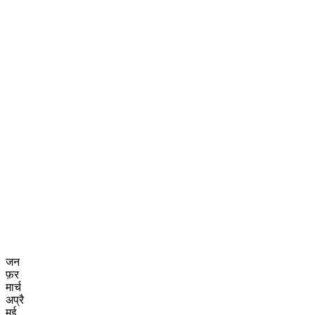
जन
फ़र
मार्च
अप्रै
मई