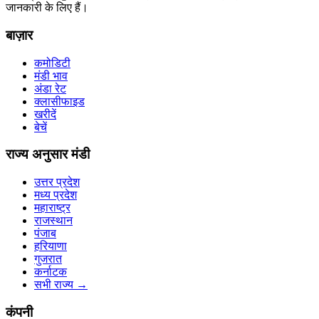
जानकारी के लिए हैं।
बाज़ार
कमोडिटी
मंडी भाव
अंडा रेट
क्लासीफाइड
खरीदें
बेचें
राज्य अनुसार मंडी
उत्तर प्रदेश
मध्य प्रदेश
महाराष्ट्र
राजस्थान
पंजाब
हरियाणा
गुजरात
कर्नाटक
सभी राज्य
→
कंपनी