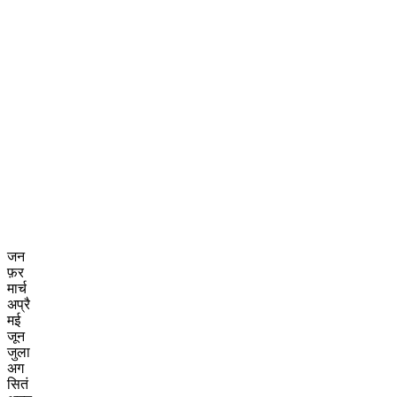
जन
फ़र
मार्च
अप्रै
मई
जून
जुला
अग
सितं