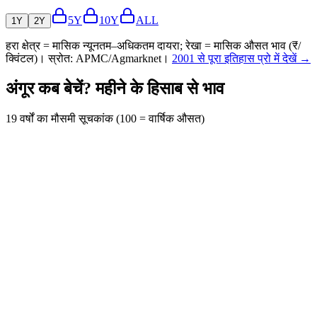
5Y
10Y
ALL
1Y
2Y
हरा क्षेत्र = मासिक न्यूनतम–अधिकतम दायरा; रेखा = मासिक औसत भाव (₹/
क्विंटल)। स्रोत: APMC/Agmarknet।
2001 से पूरा इतिहास प्रो में देखें →
अंगूर कब बेचें? महीने के हिसाब से भाव
19 वर्षों का मौसमी सूचकांक (100 = वार्षिक औसत)