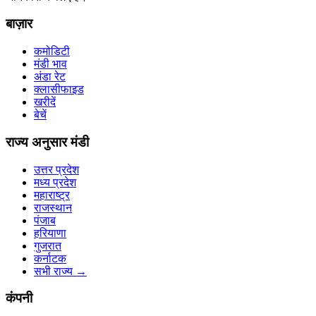
बाज़ार
कमोडिटी
मंडी भाव
अंडा रेट
क्लासीफाइड
खरीदें
बेचें
राज्य अनुसार मंडी
उत्तर प्रदेश
मध्य प्रदेश
महाराष्ट्र
राजस्थान
पंजाब
हरियाणा
गुजरात
कर्नाटक
सभी राज्य
→
कंपनी