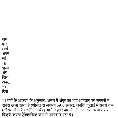
जन
फ़र
मार्च
अप्रै
मई
जून
जुला
अग
सितं
अक्टू
नवं
दिसं
11 वर्षों के आंकड़ों के अनुसार, असम में अंगूर का भाव आमतौर पर जनवरी में
सबसे ऊंचा रहता है (औसत से लगभग 69% ऊपर), जबकि जुलाई में सबसे कम
(औसत से करीब 47% नीचे)। यानी बेहतर दाम के लिए जनवरी के आसपास
बिक्री करना ऐतिहासिक रूप से फायदेमंद रहा है।