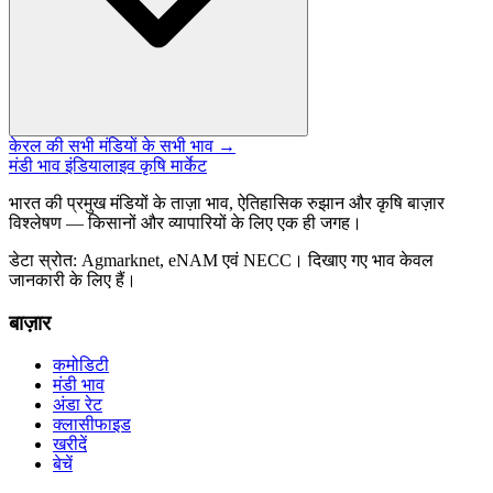
केरल की सभी मंडियों के सभी भाव →
मंडी भाव इंडिया
लाइव कृषि मार्केट
भारत की प्रमुख मंडियों के ताज़ा भाव, ऐतिहासिक रुझान और कृषि बाज़ार
विश्लेषण — किसानों और व्यापारियों के लिए एक ही जगह।
डेटा स्रोत: Agmarknet, eNAM एवं NECC। दिखाए गए भाव केवल
जानकारी के लिए हैं।
बाज़ार
कमोडिटी
मंडी भाव
अंडा रेट
क्लासीफाइड
खरीदें
बेचें