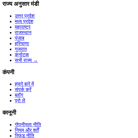
राज्य अनुसार मंडी
उत्तर प्रदेश
मध्य प्रदेश
महाराष्ट्र
राजस्थान
पंजाब
हरियाणा
गुजरात
कर्नाटक
सभी राज्य
→
कंपनी
हमारे बारे में
संपर्क करें
ब्लॉग
प्रो लें
कानूनी
गोपनीयता नीति
नियम और शर्तें
रिफंड नीति