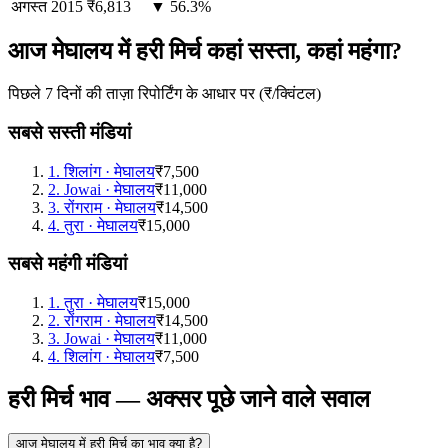
अगस्त
2015
₹6,813
▼ 56.3%
आज मेघालय में हरी मिर्च कहां सस्ता, कहां महंगा?
पिछले 7 दिनों की ताज़ा रिपोर्टिंग के आधार पर (₹/क्विंटल)
सबसे सस्ती मंडियां
1
.
शिलांग
·
मेघालय
₹7,500
2
.
Jowai
·
मेघालय
₹11,000
3
.
रोंगराम
·
मेघालय
₹14,500
4
.
तुरा
·
मेघालय
₹15,000
सबसे महंगी मंडियां
1
.
तुरा
·
मेघालय
₹15,000
2
.
रोंगराम
·
मेघालय
₹14,500
3
.
Jowai
·
मेघालय
₹11,000
4
.
शिलांग
·
मेघालय
₹7,500
हरी मिर्च भाव — अक्सर पूछे जाने वाले सवाल
आज मेघालय में हरी मिर्च का भाव क्या है?