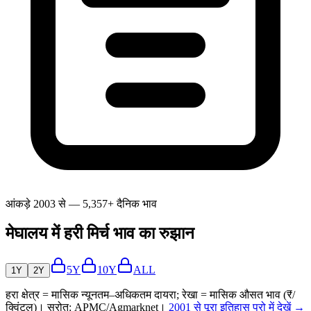
आंकड़े 2003 से — 5,357+ दैनिक भाव
मेघालय में हरी मिर्च भाव का रुझान
5Y
10Y
ALL
1Y
2Y
हरा क्षेत्र = मासिक न्यूनतम–अधिकतम दायरा; रेखा = मासिक औसत भाव (₹/
क्विंटल)। स्रोत: APMC/Agmarknet।
2001 से पूरा इतिहास प्रो में देखें →