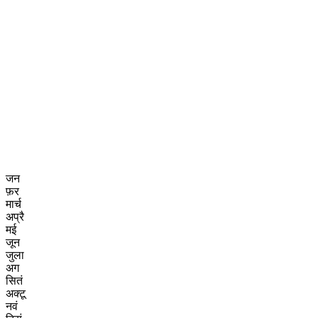
जन
फ़र
मार्च
अप्रै
मई
जून
जुला
अग
सितं
अक्टू
नवं