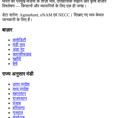
भारत की प्रमुख मंडियों के ताज़ा भाव, ऐतिहासिक रुझान और कृषि बाज़ार
विश्लेषण — किसानों और व्यापारियों के लिए एक ही जगह।
डेटा स्रोत: Agmarknet, eNAM एवं NECC। दिखाए गए भाव केवल
जानकारी के लिए हैं।
बाज़ार
कमोडिटी
मंडी भाव
अंडा रेट
क्लासीफाइड
खरीदें
बेचें
राज्य अनुसार मंडी
उत्तर प्रदेश
मध्य प्रदेश
महाराष्ट्र
राजस्थान
पंजाब
हरियाणा
गुजरात
कर्नाटक