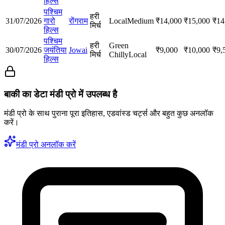
हिल्स
पश्चिम
हरी
31/07/2026
गारो
रोंगराम
Local
Medium
₹
14,000
₹
15,000
₹
14
मिर्च
हिल्स
पश्चिम
हरी
Green
30/07/2026
जयंतिया
Jowai
₹
9,000
₹
10,000
₹
9,
मिर्च
Chilly
Local
हिल्स
बाकी का डेटा मंडी प्रो में उपलब्ध है
मंडी प्रो के साथ पुराना पूरा इतिहास, एडवांस्ड चर्ट्स और बहुत कुछ अनलॉक
करें।
मंडी प्रो अनलॉक करें