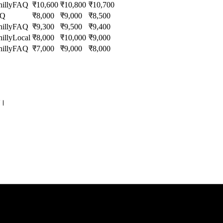
illy
FAQ
₹
10,600
₹
10,800
₹
10,700
AQ
₹
8,000
₹
9,000
₹
8,500
illy
FAQ
₹
9,300
₹
9,500
₹
9,400
illy
Local
₹
8,000
₹
10,000
₹
9,000
illy
FAQ
₹
7,000
₹
9,000
₹
8,000
ं।