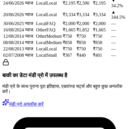
▼
24/06/2026
प्याज
Local
Local
₹
2,195
₹
2,500
₹
2,195
34.2
%
▲
20/06/2026
प्याज
Local
Local
₹
3,334
₹
3,334
₹
3,334
344.5
%
30/06/2025
प्याज
Local
FAQ
₹
2,000
₹
2,000
₹
2,000
—
16/08/2024
प्याज
Other
FAQ
₹
1,665
₹
1,852
₹
1,665
—
12/08/2014
प्याज
Other
Medium
₹
750
₹
750
₹
750
—
08/08/2014
प्याज
Local
Medium
₹
858
₹
858
₹
858
—
22/08/2013
प्याज
Local
Local
₹
750
₹
750
₹
750
—
02/07/2008
प्याज
Local
Small
₹
367
₹
440
₹
401
—
बाकी का डेटा मंडी प्रो में उपलब्ध है
मंडी प्रो के साथ पुराना पूरा इतिहास, एडवांस्ड चर्ट्स और बहुत कुछ अनलॉक
करें।
मंडी प्रो अनलॉक करें