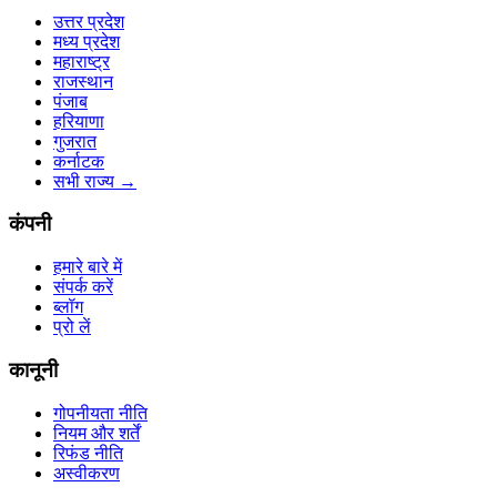
उत्तर प्रदेश
मध्य प्रदेश
महाराष्ट्र
राजस्थान
पंजाब
हरियाणा
गुजरात
कर्नाटक
सभी राज्य
→
कंपनी
हमारे बारे में
संपर्क करें
ब्लॉग
प्रो लें
कानूनी
गोपनीयता नीति
नियम और शर्तें
रिफंड नीति
अस्वीकरण