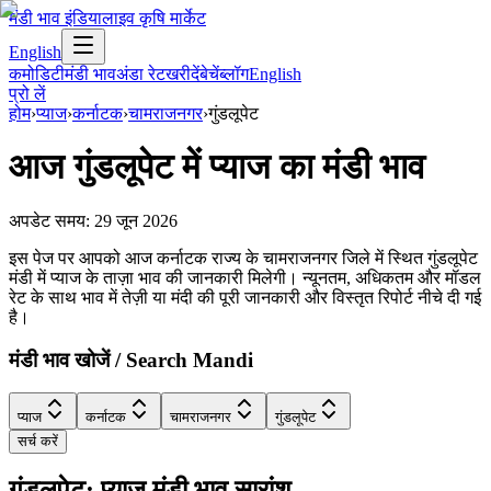
मंडी भाव इंडिया
लाइव कृषि मार्केट
English
कमोडिटी
मंडी भाव
अंडा रेट
खरीदें
बेचें
ब्लॉग
English
प्रो लें
होम
›
प्याज
›
कर्नाटक
›
चामराजनगर
›
गुंडलूपेट
आज
गुंडलूपेट
में
प्याज
का मंडी भाव
अपडेट समय:
29 जून 2026
इस पेज पर आपको आज कर्नाटक राज्य के चामराजनगर जिले में स्थित गुंडलूपेट
मंडी में प्याज के ताज़ा भाव की जानकारी मिलेगी। न्यूनतम, अधिकतम और मॉडल
रेट के साथ भाव में तेज़ी या मंदी की पूरी जानकारी और विस्तृत रिपोर्ट नीचे दी गई
है।
मंडी भाव खोजें / Search Mandi
प्याज
कर्नाटक
चामराजनगर
गुंडलूपेट
सर्च करें
गुंडलूपेट: प्याज मंडी भाव सारांश