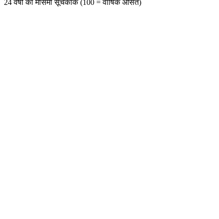
24 वर्षों का मौसमी सूचकांक (100 = वार्षिक औसत)