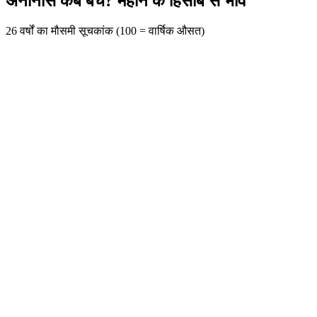
अनानास कब बेचें? महीने के हिसाब से भाव
26 वर्षों का मौसमी सूचकांक (100 = वार्षिक औसत)