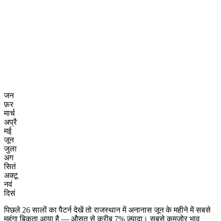
जन
फ़र
मार्च
अप्रै
मई
जून
जुला
अग
सितं
अक्टू
नवं
दिसं
पिछले 26 सालों का पैटर्न देखें तो राजस्थान में अनानास जून के महीने में सबसे
महंगा बिकता आया है — औसत से करीब 7% ज़्यादा। सबसे कमज़ोर भाव