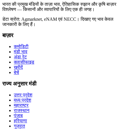
भारत की प्रमुख मंडियों के ताज़ा भाव, ऐतिहासिक रुझान और कृषि बाज़ार
विश्लेषण — किसानों और व्यापारियों के लिए एक ही जगह।
डेटा स्रोत: Agmarknet, eNAM एवं NECC। दिखाए गए भाव केवल
जानकारी के लिए हैं।
बाज़ार
कमोडिटी
मंडी भाव
अंडा रेट
क्लासीफाइड
खरीदें
बेचें
राज्य अनुसार मंडी
उत्तर प्रदेश
मध्य प्रदेश
महाराष्ट्र
राजस्थान
पंजाब
हरियाणा
गुजरात