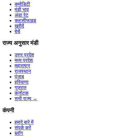
कमोडिटी
मंडी भाव
अंडा रेट
क्लासीफाइड
खरीदें
बेचें
राज्य अनुसार मंडी
उत्तर प्रदेश
मध्य प्रदेश
महाराष्ट्र
राजस्थान
पंजाब
हरियाणा
गुजरात
कर्नाटक
सभी राज्य
→
कंपनी
हमारे बारे में
संपर्क करें
ब्लॉग