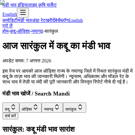
मंडी भाव इंडिया
लाइव कृषि मार्केट
English
कमोडिटी
मंडी भाव
अंडा रेट
खरीदें
बेचें
ब्लॉग
English
प्रो लें
होम
›
कद्दू
›
ओड़िशा
›
नयागढ़
›
सारंकुल
आज
सारंकुल
में
कद्दू
का मंडी भाव
अपडेट समय:
7 अगस्त 2026
इस पेज पर आपको आज ओड़िशा राज्य के नयागढ़ जिले में स्थित सारंकुल मंडी में
कद्दू के ताज़ा भाव की जानकारी मिलेगी। न्यूनतम, अधिकतम और मॉडल रेट के
साथ भाव में तेज़ी या मंदी की पूरी जानकारी और विस्तृत रिपोर्ट नीचे दी गई है।
मंडी भाव खोजें / Search Mandi
कद्दू
ओड़िशा
नयागढ़
सारंकुल
सर्च करें
सारंकुल: कद्दू मंडी भाव सारांश