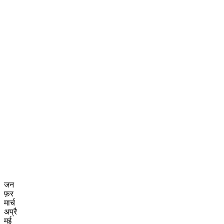
जन
फ़र
मार्च
अप्रै
मई