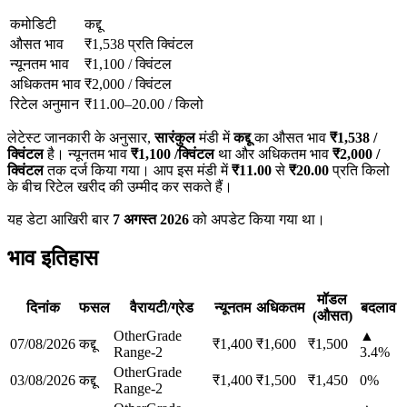
कमोडिटी
कद्दू
औसत भाव
₹
1,538
प्रति क्विंटल
न्यूनतम भाव
₹
1,100
/
क्विंटल
अधिकतम भाव
₹
2,000
/
क्विंटल
रिटेल अनुमान
₹
11.00
–
20.00
/
किलो
लेटेस्ट जानकारी के अनुसार,
सारंकुल
मंडी में
कद्दू
का औसत भाव
₹
1,538
/
क्विंटल
है। न्यूनतम भाव
₹
1,100
/क्विंटल
था और अधिकतम भाव
₹
2,000
/
क्विंटल
तक दर्ज किया गया। आप इस मंडी में
₹
11.00
से
₹
20.00
प्रति किलो
के बीच रिटेल खरीद की उम्मीद कर सकते हैं।
यह डेटा आखिरी बार
7 अगस्त 2026
को अपडेट किया गया था।
भाव इतिहास
मॉडल
दिनांक
फसल
वैरायटी/ग्रेड
न्यूनतम
अधिकतम
बदलाव
(औसत)
Other
Grade
▲
07/08/2026
कद्दू
₹
1,400
₹
1,600
₹
1,500
Range-2
3.4
%
Other
Grade
03/08/2026
कद्दू
₹
1,400
₹
1,500
₹
1,450
0
%
Range-2