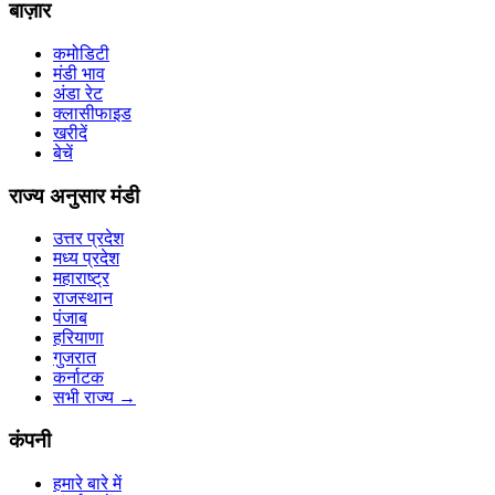
बाज़ार
कमोडिटी
मंडी भाव
अंडा रेट
क्लासीफाइड
खरीदें
बेचें
राज्य अनुसार मंडी
उत्तर प्रदेश
मध्य प्रदेश
महाराष्ट्र
राजस्थान
पंजाब
हरियाणा
गुजरात
कर्नाटक
सभी राज्य
→
कंपनी
हमारे बारे में