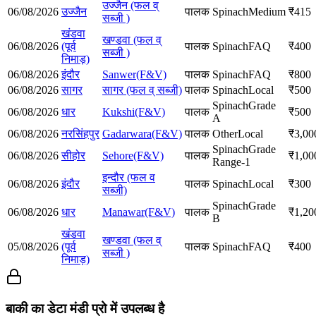
उज्जैन (फल व्
06/08/2026
उज्जैन
पालक
Spinach
Medium
₹
415
सब्जी )
खंडवा
खण्डवा (फल व्
06/08/2026
(पूर्व
पालक
Spinach
FAQ
₹
400
सब्जी )
निमाड़)
06/08/2026
इंदौर
Sanwer(F&V)
पालक
Spinach
FAQ
₹
800
06/08/2026
सागर
सागर (फल व् सब्जी)
पालक
Spinach
Local
₹
500
Spinach
Grade
06/08/2026
धार
Kukshi(F&V)
पालक
₹
500
A
06/08/2026
नरसिंहपुर
Gadarwara(F&V)
पालक
Other
Local
₹
3,00
Spinach
Grade
06/08/2026
सीहोर
Sehore(F&V)
पालक
₹
1,00
Range-1
इन्दौर (फल व
06/08/2026
इंदौर
पालक
Spinach
Local
₹
300
सब्जी)
Spinach
Grade
06/08/2026
धार
Manawar(F&V)
पालक
₹
1,20
B
खंडवा
खण्डवा (फल व्
05/08/2026
(पूर्व
पालक
Spinach
FAQ
₹
400
सब्जी )
निमाड़)
बाकी का डेटा मंडी प्रो में उपलब्ध है