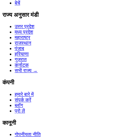
बेचें
राज्य अनुसार मंडी
उत्तर प्रदेश
मध्य प्रदेश
महाराष्ट्र
राजस्थान
पंजाब
हरियाणा
गुजरात
कर्नाटक
सभी राज्य
→
कंपनी
हमारे बारे में
संपर्क करें
ब्लॉग
प्रो लें
कानूनी
गोपनीयता नीति