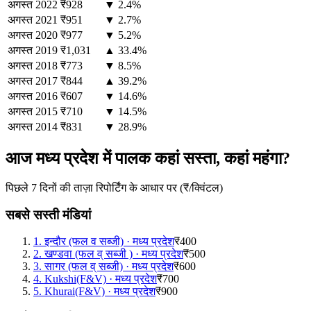
अगस्त
2022
₹928
▼ 2.4%
अगस्त
2021
₹951
▼ 2.7%
अगस्त
2020
₹977
▼ 5.2%
अगस्त
2019
₹1,031
▲ 33.4%
अगस्त
2018
₹773
▼ 8.5%
अगस्त
2017
₹844
▲ 39.2%
अगस्त
2016
₹607
▼ 14.6%
अगस्त
2015
₹710
▼ 14.5%
अगस्त
2014
₹831
▼ 28.9%
आज मध्य प्रदेश में पालक कहां सस्ता, कहां महंगा?
पिछले 7 दिनों की ताज़ा रिपोर्टिंग के आधार पर (₹/क्विंटल)
सबसे सस्ती मंडियां
1
.
इन्दौर (फल व सब्जी)
·
मध्य प्रदेश
₹400
2
.
खण्डवा (फल व् सब्जी )
·
मध्य प्रदेश
₹500
3
.
सागर (फल व् सब्जी)
·
मध्य प्रदेश
₹600
4
.
Kukshi(F&V)
·
मध्य प्रदेश
₹700
5
.
Khurai(F&V)
·
मध्य प्रदेश
₹900