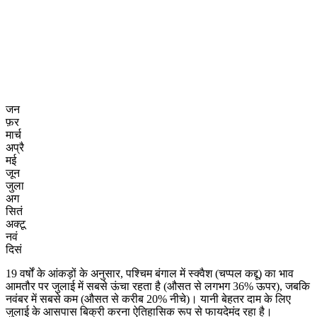
जन
फ़र
मार्च
अप्रै
मई
जून
जुला
अग
सितं
अक्टू
नवं
दिसं
19 वर्षों के आंकड़ों के अनुसार, पश्चिम बंगाल में स्क्वैश (चप्पल कद्दू) का भाव
आमतौर पर जुलाई में सबसे ऊंचा रहता है (औसत से लगभग 36% ऊपर), जबकि
नवंबर में सबसे कम (औसत से करीब 20% नीचे)। यानी बेहतर दाम के लिए
जुलाई के आसपास बिक्री करना ऐतिहासिक रूप से फायदेमंद रहा है।