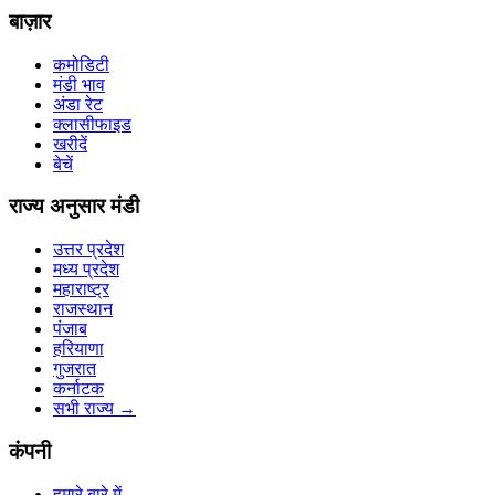
बाज़ार
कमोडिटी
मंडी भाव
अंडा रेट
क्लासीफाइड
खरीदें
बेचें
राज्य अनुसार मंडी
उत्तर प्रदेश
मध्य प्रदेश
महाराष्ट्र
राजस्थान
पंजाब
हरियाणा
गुजरात
कर्नाटक
सभी राज्य
→
कंपनी
हमारे बारे में