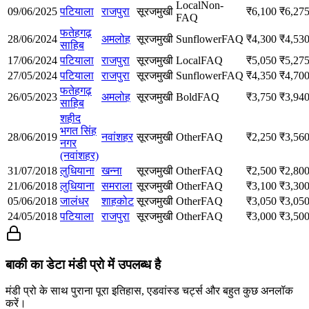
Local
Non-
09/06/2025
पटियाला
राजपुरा
सूरजमुखी
₹
6,100
₹
6,27
FAQ
फतेहगढ़
28/06/2024
अमलोह
सूरजमुखी
Sunflower
FAQ
₹
4,300
₹
4,53
साहिब
17/06/2024
पटियाला
राजपुरा
सूरजमुखी
Local
FAQ
₹
5,050
₹
5,27
27/05/2024
पटियाला
राजपुरा
सूरजमुखी
Sunflower
FAQ
₹
4,350
₹
4,70
फतेहगढ़
26/05/2023
अमलोह
सूरजमुखी
Bold
FAQ
₹
3,750
₹
3,94
साहिब
शहीद
भगत सिंह
28/06/2019
नवांशहर
सूरजमुखी
Other
FAQ
₹
2,250
₹
3,56
नगर
(नवांशहर)
31/07/2018
लुधियाना
खन्ना
सूरजमुखी
Other
FAQ
₹
2,500
₹
2,80
21/06/2018
लुधियाना
समराला
सूरजमुखी
Other
FAQ
₹
3,100
₹
3,30
05/06/2018
जालंधर
शाहकोट
सूरजमुखी
Other
FAQ
₹
3,050
₹
3,05
24/05/2018
पटियाला
राजपुरा
सूरजमुखी
Other
FAQ
₹
3,000
₹
3,50
बाकी का डेटा मंडी प्रो में उपलब्ध है
मंडी प्रो के साथ पुराना पूरा इतिहास, एडवांस्ड चर्ट्स और बहुत कुछ अनलॉक
करें।