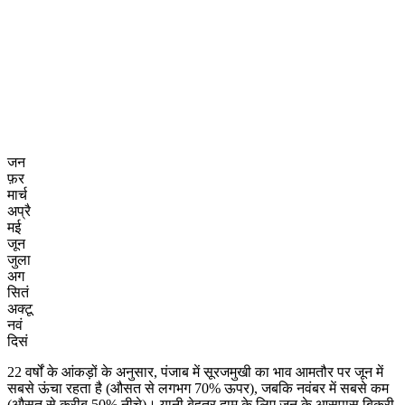
जन
फ़र
मार्च
अप्रै
मई
जून
जुला
अग
सितं
अक्टू
नवं
दिसं
22 वर्षों के आंकड़ों के अनुसार, पंजाब में सूरजमुखी का भाव आमतौर पर जून में
सबसे ऊंचा रहता है (औसत से लगभग 70% ऊपर), जबकि नवंबर में सबसे कम
(औसत से करीब 50% नीचे)। यानी बेहतर दाम के लिए जून के आसपास बिक्री