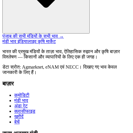
पंजाब की सभी मंडियों के सभी भाव →
मंडी भाव इंडिया
लाइव कृषि मार्केट
भारत की प्रमुख मंडियों के ताज़ा भाव, ऐतिहासिक रुझान और कृषि बाज़ार
विश्लेषण — किसानों और व्यापारियों के लिए एक ही जगह।
डेटा स्रोत: Agmarknet, eNAM एवं NECC। दिखाए गए भाव केवल
जानकारी के लिए हैं।
बाज़ार
कमोडिटी
मंडी भाव
अंडा रेट
क्लासीफाइड
खरीदें
बेचें