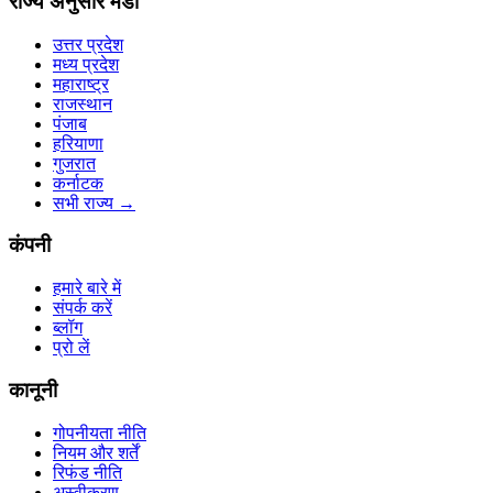
राज्य अनुसार मंडी
उत्तर प्रदेश
मध्य प्रदेश
महाराष्ट्र
राजस्थान
पंजाब
हरियाणा
गुजरात
कर्नाटक
सभी राज्य
→
कंपनी
हमारे बारे में
संपर्क करें
ब्लॉग
प्रो लें
कानूनी
गोपनीयता नीति
नियम और शर्तें
रिफंड नीति
अस्वीकरण