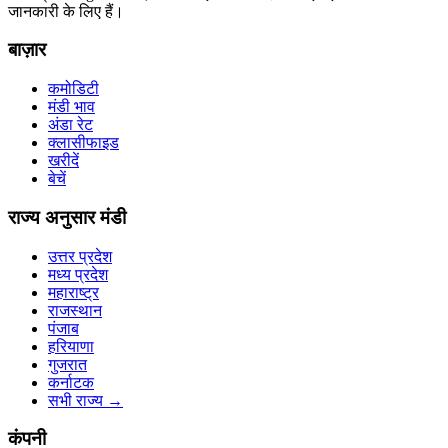
जानकारी के लिए हैं।
बाज़ार
कमोडिटी
मंडी भाव
अंडा रेट
क्लासीफाइड
खरीदें
बेचें
राज्य अनुसार मंडी
उत्तर प्रदेश
मध्य प्रदेश
महाराष्ट्र
राजस्थान
पंजाब
हरियाणा
गुजरात
कर्नाटक
सभी राज्य
→
कंपनी