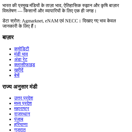
भारत की प्रमुख मंडियों के ताज़ा भाव, ऐतिहासिक रुझान और कृषि बाज़ार
विश्लेषण — किसानों और व्यापारियों के लिए एक ही जगह।
डेटा स्रोत: Agmarknet, eNAM एवं NECC। दिखाए गए भाव केवल
जानकारी के लिए हैं।
बाज़ार
कमोडिटी
मंडी भाव
अंडा रेट
क्लासीफाइड
खरीदें
बेचें
राज्य अनुसार मंडी
उत्तर प्रदेश
मध्य प्रदेश
महाराष्ट्र
राजस्थान
पंजाब
हरियाणा
गुजरात