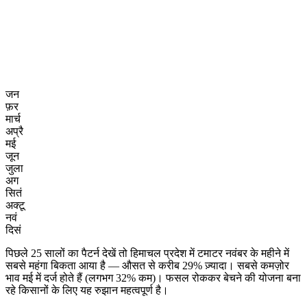
जन
फ़र
मार्च
अप्रै
मई
जून
जुला
अग
सितं
अक्टू
नवं
दिसं
पिछले 25 सालों का पैटर्न देखें तो हिमाचल प्रदेश में टमाटर नवंबर के महीने में
सबसे महंगा बिकता आया है — औसत से करीब 29% ज़्यादा। सबसे कमज़ोर
भाव मई में दर्ज होते हैं (लगभग 32% कम)। फसल रोककर बेचने की योजना बना
रहे किसानों के लिए यह रुझान महत्वपूर्ण है।