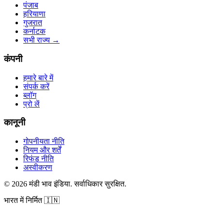
पंजाब
हरियाणा
गुजरात
कर्नाटक
सभी राज्य
→
कंपनी
हमारे बारे में
संपर्क करें
ब्लॉग
प्रो लें
कानूनी
गोपनीयता नीति
नियम और शर्तें
रिफंड नीति
अस्वीकरण
©
2026
मंडी भाव इंडिया
.
सर्वाधिकार सुरक्षित
.
भारत में निर्मित
🇮🇳