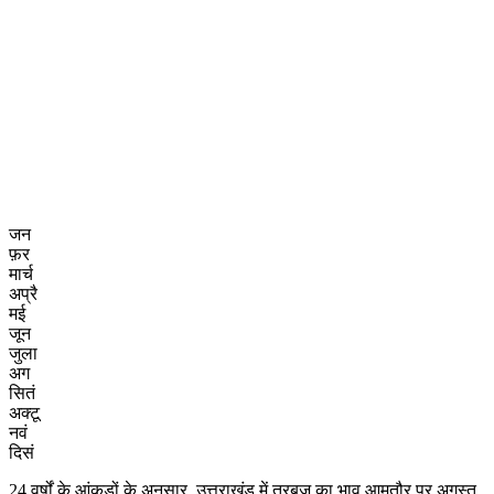
जन
फ़र
मार्च
अप्रै
मई
जून
जुला
अग
सितं
अक्टू
नवं
दिसं
24 वर्षों के आंकड़ों के अनुसार, उत्तराखंड में तरबूज का भाव आमतौर पर अगस्त