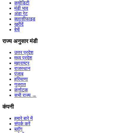
कमोडिटी
मंडी भाव
अंडा रेट
क्लासीफाइड
खरीदें
बेचें
राज्य अनुसार मंडी
उत्तर प्रदेश
मध्य प्रदेश
महाराष्ट्र
राजस्थान
पंजाब
हरियाणा
गुजरात
कर्नाटक
सभी राज्य
→
कंपनी
हमारे बारे में
संपर्क करें
ब्लॉग