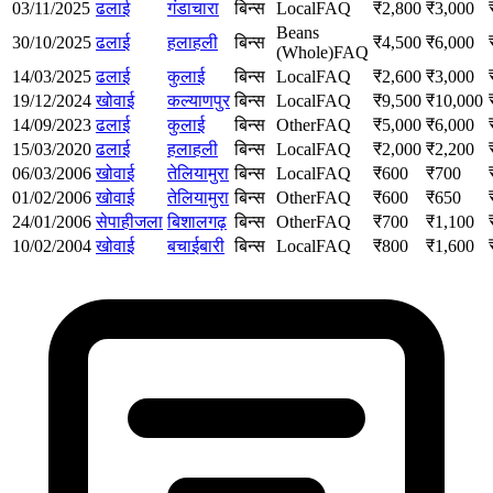
03/11/2025
ढलाई
गंडाचारा
बिन्स
Local
FAQ
₹
2,800
₹
3,000
Beans
30/10/2025
ढलाई
हलाहली
बिन्स
₹
4,500
₹
6,000
(Whole)
FAQ
14/03/2025
ढलाई
कुलाई
बिन्स
Local
FAQ
₹
2,600
₹
3,000
19/12/2024
खोवाई
कल्याणपुर
बिन्स
Local
FAQ
₹
9,500
₹
10,000
14/09/2023
ढलाई
कुलाई
बिन्स
Other
FAQ
₹
5,000
₹
6,000
15/03/2020
ढलाई
हलाहली
बिन्स
Local
FAQ
₹
2,000
₹
2,200
06/03/2006
खोवाई
तेलियामुरा
बिन्स
Local
FAQ
₹
600
₹
700
01/02/2006
खोवाई
तेलियामुरा
बिन्स
Other
FAQ
₹
600
₹
650
24/01/2006
सेपाहीजला
बिशालगढ़
बिन्स
Other
FAQ
₹
700
₹
1,100
10/02/2004
खोवाई
बचाईबारी
बिन्स
Local
FAQ
₹
800
₹
1,600