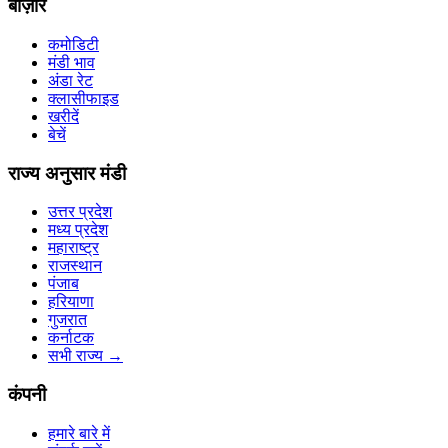
बाज़ार
कमोडिटी
मंडी भाव
अंडा रेट
क्लासीफाइड
खरीदें
बेचें
राज्य अनुसार मंडी
उत्तर प्रदेश
मध्य प्रदेश
महाराष्ट्र
राजस्थान
पंजाब
हरियाणा
गुजरात
कर्नाटक
सभी राज्य
→
कंपनी
हमारे बारे में