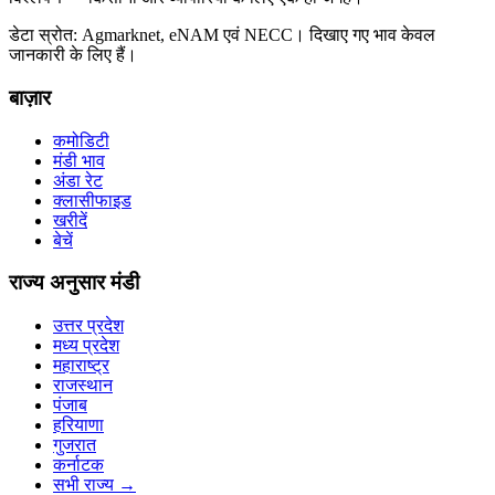
डेटा स्रोत: Agmarknet, eNAM एवं NECC। दिखाए गए भाव केवल
जानकारी के लिए हैं।
बाज़ार
कमोडिटी
मंडी भाव
अंडा रेट
क्लासीफाइड
खरीदें
बेचें
राज्य अनुसार मंडी
उत्तर प्रदेश
मध्य प्रदेश
महाराष्ट्र
राजस्थान
पंजाब
हरियाणा
गुजरात
कर्नाटक
सभी राज्य
→