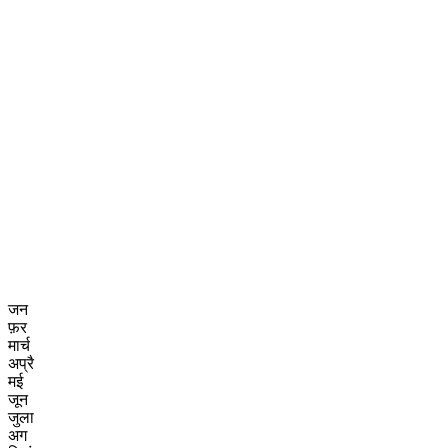
जन
फ़र
मार्च
अप्रै
मई
जून
जुला
अग