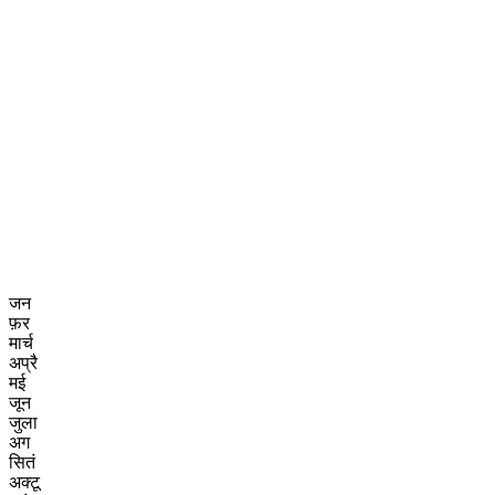
जन
फ़र
मार्च
अप्रै
मई
जून
जुला
अग
सितं
अक्टू