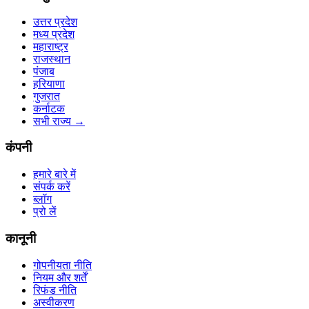
उत्तर प्रदेश
मध्य प्रदेश
महाराष्ट्र
राजस्थान
पंजाब
हरियाणा
गुजरात
कर्नाटक
सभी राज्य
→
कंपनी
हमारे बारे में
संपर्क करें
ब्लॉग
प्रो लें
कानूनी
गोपनीयता नीति
नियम और शर्तें
रिफंड नीति
अस्वीकरण