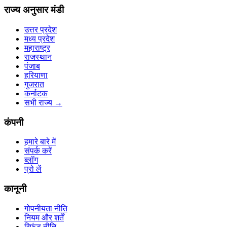
राज्य अनुसार मंडी
उत्तर प्रदेश
मध्य प्रदेश
महाराष्ट्र
राजस्थान
पंजाब
हरियाणा
गुजरात
कर्नाटक
सभी राज्य
→
कंपनी
हमारे बारे में
संपर्क करें
ब्लॉग
प्रो लें
कानूनी
गोपनीयता नीति
नियम और शर्तें
रिफंड नीति