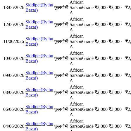
African
Siddipet(Rythu
13/06/2026
फूलगोभी
Sarson
Grade
₹
2,000
₹
3,000
₹
2
Bazar)
A
African
Siddipet(Rythu
12/06/2026
फूलगोभी
Sarson
Grade
₹
2,000
₹
3,000
₹
2
Bazar)
A
African
Siddipet(Rythu
11/06/2026
फूलगोभी
Sarson
Grade
₹
2,000
₹
3,000
₹
2
Bazar)
A
African
Siddipet(Rythu
10/06/2026
फूलगोभी
Sarson
Grade
₹
2,000
₹
3,000
₹
2
Bazar)
A
African
Siddipet(Rythu
09/06/2026
फूलगोभी
Sarson
Grade
₹
2,000
₹
3,000
₹
2
Bazar)
A
African
Siddipet(Rythu
08/06/2026
फूलगोभी
Sarson
Grade
₹
2,000
₹
3,000
₹
2
Bazar)
A
African
Siddipet(Rythu
06/06/2026
फूलगोभी
Sarson
Grade
₹
2,000
₹
3,000
₹
2
Bazar)
A
African
Siddipet(Rythu
04/06/2026
फूलगोभी
Sarson
Grade
₹
2,000
₹
3,000
₹
2
Bazar)