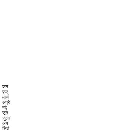
जन
फ़र
मार्च
अप्रै
मई
जून
जुला
अग
सितं