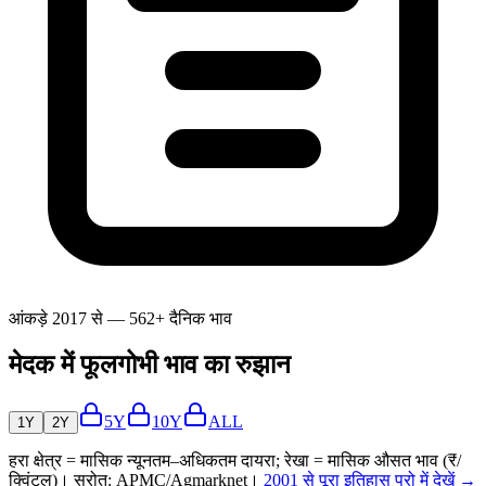
आंकड़े 2017 से — 562+ दैनिक भाव
मेदक में फूलगोभी भाव का रुझान
5Y
10Y
ALL
1Y
2Y
हरा क्षेत्र = मासिक न्यूनतम–अधिकतम दायरा; रेखा = मासिक औसत भाव (₹/
क्विंटल)। स्रोत: APMC/Agmarknet।
2001 से पूरा इतिहास प्रो में देखें →