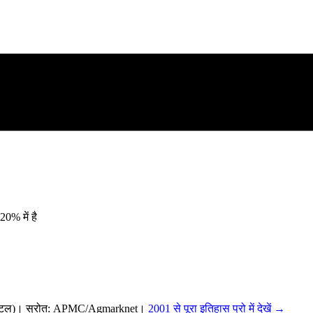
0% में है
क्विंटल)। स्रोत: APMC/Agmarknet।
2001 से पूरा इतिहास प्रो में देखें →