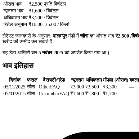
औसत भाव
₹
2,500
प्रति क्विंटल
न्यूनतम भाव
₹
1,600
/
क्विंटल
अधिकतम भाव
₹
3,500
/
क्विंटल
रिटेल अनुमान
₹
16.00
–
35.00
/
किलो
लेटेस्ट जानकारी के अनुसार,
पालमपुर
मंडी में
खीरा
का औसत भाव
₹
2,500
/क्वि
खरीद की उम्मीद कर सकते हैं।
यह डेटा आखिरी बार
5 नवंबर 2025
को अपडेट किया गया था।
भाव इतिहास
दिनांक
फसल
वैरायटी/ग्रेड
न्यूनतम
अधिकतम
मॉडल (औसत)
बदल
05/11/2025
खीरा
Other
FAQ
₹
3,000
₹
3,500
₹
3,300
—
05/01/2015
खीरा
Cucumbar
FAQ
₹
1,600
₹
1,800
₹
1,700
—