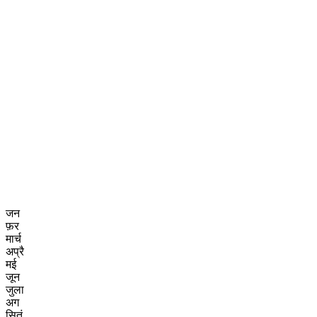
जन
फ़र
मार्च
अप्रै
मई
जून
जुला
अग
सितं