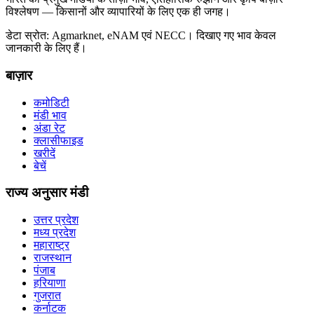
विश्लेषण — किसानों और व्यापारियों के लिए एक ही जगह।
डेटा स्रोत: Agmarknet, eNAM एवं NECC। दिखाए गए भाव केवल
जानकारी के लिए हैं।
बाज़ार
कमोडिटी
मंडी भाव
अंडा रेट
क्लासीफाइड
खरीदें
बेचें
राज्य अनुसार मंडी
उत्तर प्रदेश
मध्य प्रदेश
महाराष्ट्र
राजस्थान
पंजाब
हरियाणा
गुजरात
कर्नाटक