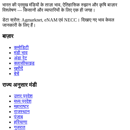
भारत की प्रमुख मंडियों के ताज़ा भाव, ऐतिहासिक रुझान और कृषि बाज़ार
विश्लेषण — किसानों और व्यापारियों के लिए एक ही जगह।
डेटा स्रोत: Agmarknet, eNAM एवं NECC। दिखाए गए भाव केवल
जानकारी के लिए हैं।
बाज़ार
कमोडिटी
मंडी भाव
अंडा रेट
क्लासीफाइड
खरीदें
बेचें
राज्य अनुसार मंडी
उत्तर प्रदेश
मध्य प्रदेश
महाराष्ट्र
राजस्थान
पंजाब
हरियाणा
गुजरात