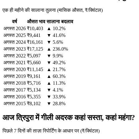
एक ही महीने की सालाना तुलना (मासिक औसत, ₹/क्विंटल)
वर्ष
औसत भाव
सालाना बदलाव
अगस्त
2026
₹10,403
▲ 10.2%
अगस्त
2025
₹9,441
▼ 41.6%
अगस्त
2024
₹16,161
▼ 5.6%
अगस्त
2023
₹17,125
▲ 236.0%
अगस्त
2022
₹5,097
▼ 9.9%
अगस्त
2021
₹5,660
▼ 49.2%
अगस्त
2020
₹11,145
▲ 21.7%
अगस्त
2019
₹9,161
▲ 60.3%
अगस्त
2018
₹5,716
▲ 11.3%
अगस्त
2017
₹5,134
▼ 4.1%
अगस्त
2016
₹5,355
▼ 33.9%
अगस्त
2015
₹8,102
▼ 28.8%
आज त्रिपुरा में गीली अदरक कहां सस्ता, कहां महंगा?
पिछले 7 दिनों की ताज़ा रिपोर्टिंग के आधार पर (₹/क्विंटल)