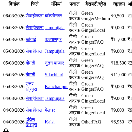
दिनांक
जिले
मंडियां
फसल
वैरायटी/ग्रेड
न्यूनतम
अ
गीली
Green
06/08/2026
सेपाहीजला
बॉक्सोनगर
₹
9,500
₹
अदरक
Ginger
Medium
गीली
Green
06/08/2026
सेपाहीजला
Jampuijala
₹
9,000
₹
अदरक
Ginger
Local
गीली
Green
06/08/2026
खोवाई
कल्याणपुर
₹
11,000
₹
अदरक
Ginger
FAQ
गीली
Green
05/08/2026
सेपाहीजला
Jampuijala
₹
9,000
₹
अदरक
Ginger
Local
गीली
Green
05/08/2026
गोमती
नुतन बाज़ार
₹
18,500
₹
अदरक
Ginger
FAQ
गीली
Green
05/08/2026
गोमती
Silachhari
₹
11,000
₹
अदरक
Ginger
FAQ
उत्तर
गीली
Green
05/08/2026
Kanchanpur
₹
9,000
₹
त्रिपुरा
अदरक
Ginger
FAQ
गीली
Green
04/08/2026
सेपाहीजला
Jampuijala
₹
9,000
₹
अदरक
Ginger
Local
गीली
Green
04/08/2026
सेपाहीजला
मेलघर
₹
9,000
₹
अदरक
Ginger
Local
दक्षिण
गीली
04/08/2026
Kalsi
Other
FAQ
₹
6,950
₹
त्रिपुरा
अदरक