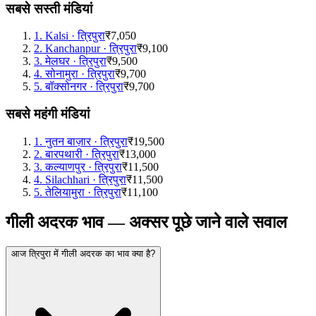
सबसे सस्ती मंडियां
1
.
Kalsi
·
त्रिपुरा
₹7,050
2
.
Kanchanpur
·
त्रिपुरा
₹9,100
3
.
मेलघर
·
त्रिपुरा
₹9,500
4
.
सोनामुरा
·
त्रिपुरा
₹9,700
5
.
बॉक्सोनगर
·
त्रिपुरा
₹9,700
सबसे महंगी मंडियां
1
.
नुतन बाज़ार
·
त्रिपुरा
₹19,500
2
.
बारपथारी
·
त्रिपुरा
₹13,000
3
.
कल्याणपुर
·
त्रिपुरा
₹11,500
4
.
Silachhari
·
त्रिपुरा
₹11,500
5
.
तेलियामुरा
·
त्रिपुरा
₹11,100
गीली अदरक भाव — अक्सर पूछे जाने वाले सवाल
आज त्रिपुरा में गीली अदरक का भाव क्या है?