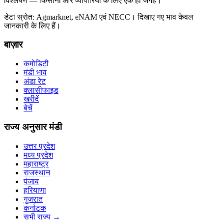
विश्लेषण — किसानों और व्यापारियों के लिए एक ही जगह।
डेटा स्रोत: Agmarknet, eNAM एवं NECC। दिखाए गए भाव केवल
जानकारी के लिए हैं।
बाज़ार
कमोडिटी
मंडी भाव
अंडा रेट
क्लासीफाइड
खरीदें
बेचें
राज्य अनुसार मंडी
उत्तर प्रदेश
मध्य प्रदेश
महाराष्ट्र
राजस्थान
पंजाब
हरियाणा
गुजरात
कर्नाटक
सभी राज्य
→