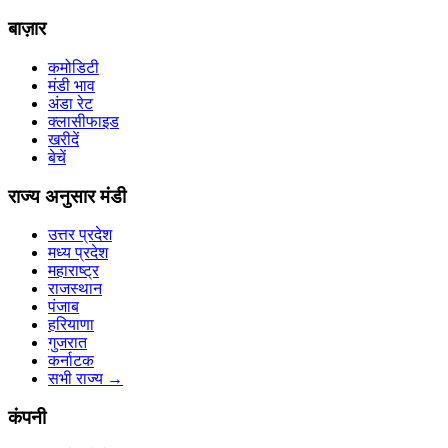
बाज़ार
कमोडिटी
मंडी भाव
अंडा रेट
क्लासीफाइड
खरीदें
बेचें
राज्य अनुसार मंडी
उत्तर प्रदेश
मध्य प्रदेश
महाराष्ट्र
राजस्थान
पंजाब
हरियाणा
गुजरात
कर्नाटक
सभी राज्य
→
कंपनी