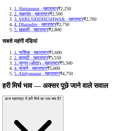
1
.
Shrirampur
·
महाराष्ट्र
₹2,250
2
.
जळगांव
·
महाराष्ट्र
₹2,500
3
.
SHRI.SIDDHESHWAR
·
महाराष्ट्र
₹2,700
4
.
Dharashiv
·
महाराष्ट्र
₹2,750
5
.
खडकी
·
महाराष्ट्र
₹2,800
सबसे महंगी मंडियां
1
.
नाशिक
·
महाराष्ट्र
₹5,600
2
.
कामठी
·
महाराष्ट्र
₹5,550
3
.
जुन्नर (ओतूर)
·
महाराष्ट्र
₹5,500
4
.
नाचणे
·
महाराष्ट्र
₹5,000
5
.
Ahilyanagar
·
महाराष्ट्र
₹4,750
हरी मिर्च भाव — अक्सर पूछे जाने वाले सवाल
आज महाराष्ट्र में हरी मिर्च का भाव क्या है?