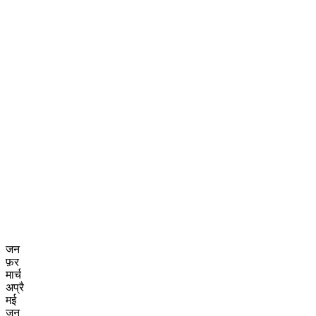
जन
फ़र
मार्च
अप्रै
मई
जून