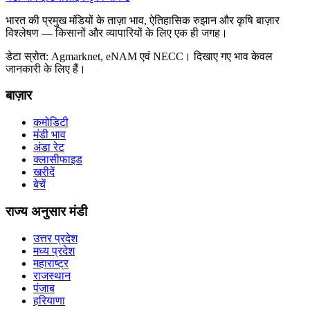
भारत की प्रमुख मंडियों के ताज़ा भाव, ऐतिहासिक रुझान और कृषि बाज़ार
विश्लेषण — किसानों और व्यापारियों के लिए एक ही जगह।
डेटा स्रोत: Agmarknet, eNAM एवं NECC। दिखाए गए भाव केवल
जानकारी के लिए हैं।
बाज़ार
कमोडिटी
मंडी भाव
अंडा रेट
क्लासीफाइड
खरीदें
बेचें
राज्य अनुसार मंडी
उत्तर प्रदेश
मध्य प्रदेश
महाराष्ट्र
राजस्थान
पंजाब
हरियाणा