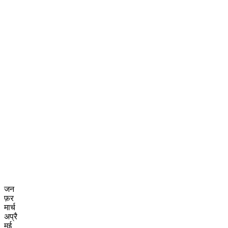
जन
फ़र
मार्च
अप्रै
मई